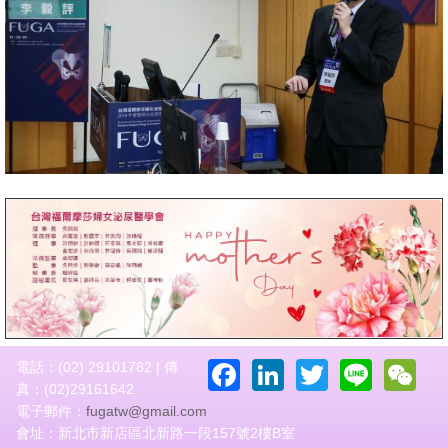
Facebook
LinkedIn
Twitter
Line
W
電話：(02) 29101782 | 傳
真：(02)29161642
電子郵件：
fugatw@gmail.com
會址：新北市新店區北新路一段157號2樓B室