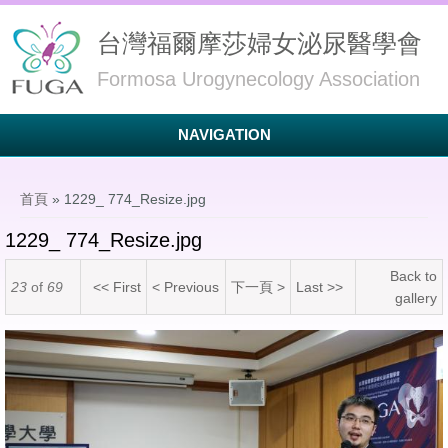
台灣福爾摩莎婦女泌尿醫學會
Formosa Urogynecology Association
NAVIGATION
您在這裡
首頁
» 1229_ 774_Resize.jpg
1229_ 774_Resize.jpg
Back to
23
of
69
<< First
< Previous
下一頁 >
Last >>
gallery
1229_ 774_Resize.jpg