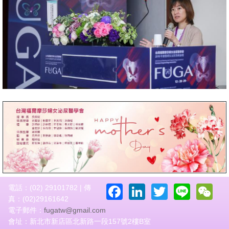
Facebook
LinkedIn
Twitter
Line
W
電話：(02) 29101782 | 傳
真：(02)29161642
電子郵件：
fugatw@gmail.com
會址：新北市新店區北新路一段157號2樓B室