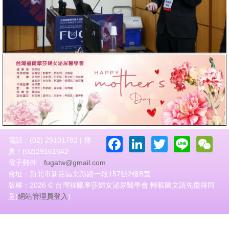
Facebook
LinkedIn
Twitter
Line
W
電話：(02) 29101782 | 傳
真：(02)29161642
電子郵件：
fugatw@gmail.com
會址：新北市新店區北新路一段157號2樓B室
版權：2026 © 台灣福爾摩莎婦女泌尿醫學會 轉載圖文請先徵得同
意(
網站管理員登入
)