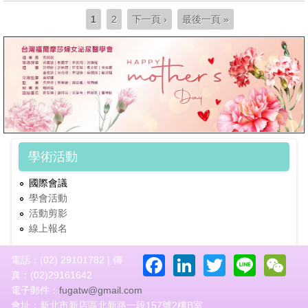
頁面
1
2
下一頁 ›
最後一頁 »
學術活動
國際會議
學會活動
活動剪影
線上報名
Facebook
LinkedIn
Twitter
Line
W
電話：(02) 29101782 | 傳
真：(02)29161642
電子郵件：
fugatw@gmail.com
會址：新北市新店區北新路一段157號2樓B室