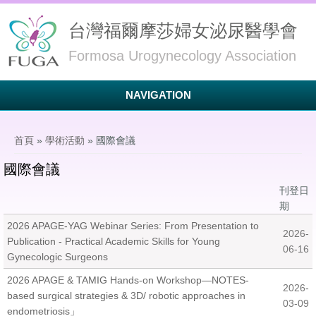
台灣福爾摩莎婦女泌尿醫學會
Formosa Urogynecology Association
NAVIGATION
您在這裡
首頁
»
學術活動
» 國際會議
國際會議
刊登日
期
2026 APAGE-YAG Webinar Series: From Presentation to
2026-
Publication - Practical Academic Skills for Young
06-16
Gynecologic Surgeons
2026 APAGE & TAMIG Hands-on Workshop—NOTES-
2026-
based surgical strategies & 3D/ robotic approaches in
03-09
endometriosis」