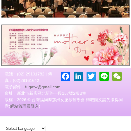
Facebook
LinkedIn
Twitter
Line
W
電話：(02) 29101782 | 傳
真：(02)29161642
電子郵件：
fugatw@gmail.com
會址：新北市新店區北新路一段157號2樓B室
版權：2026 © 台灣福爾摩莎婦女泌尿醫學會 轉載圖文請先徵得同
意(
網站管理員登入
)