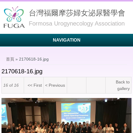
台灣福爾摩莎婦女泌尿醫學會
Formosa Urogynecology Association
NAVIGATION
您在這裡
首頁
» 2170618-16.jpg
2170618-16.jpg
Back to
16
of
16
<< First
< Previous
gallery
2170618-16.jpg