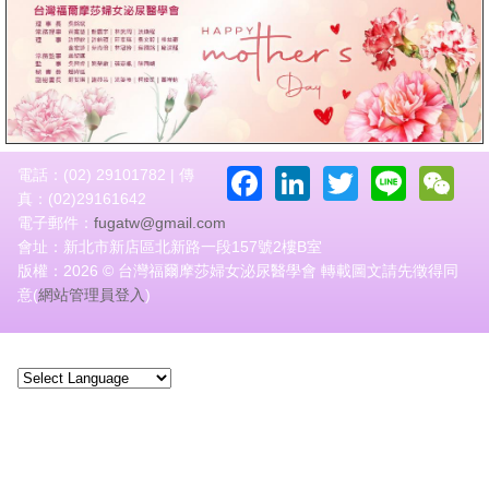
Facebook
LinkedIn
Twitter
Line
W
電話：(02) 29101782 | 傳
真：(02)29161642
電子郵件：
fugatw@gmail.com
會址：新北市新店區北新路一段157號2樓B室
版權：2026 © 台灣福爾摩莎婦女泌尿醫學會 轉載圖文請先徵得同
意(
網站管理員登入
)