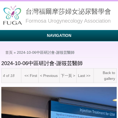
台灣福爾摩莎婦女泌尿醫學會
Formosa Urogynecology Association
NAVIGATION
您在這裡
首頁
» 2024-10-06中區研討會-謝筱芸醫師
2024-10-06中區研討會-謝筱芸醫師
Back to
4
of
18
<< First
< Previous
下一頁 >
Last >>
gallery
S__35029028_0.jpg