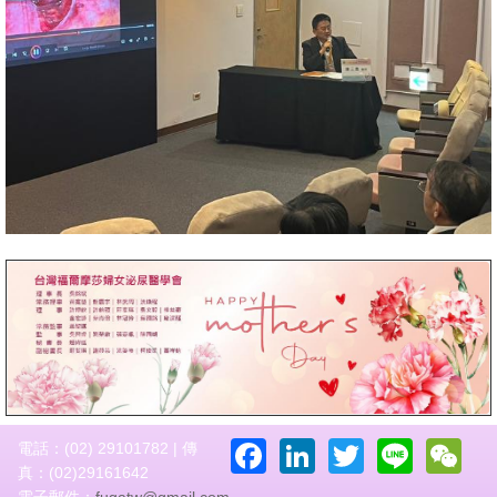
Facebook
LinkedIn
Twitter
Line
W
電話：(02) 29101782 | 傳
真：(02)29161642
電子郵件：
fugatw@gmail.com