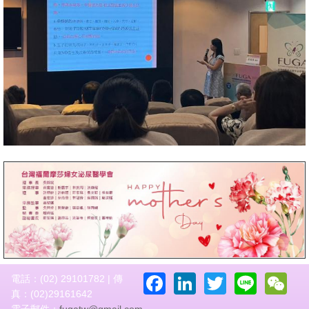
Facebook
LinkedIn
Twitter
Line
W
電話：(02) 29101782 | 傳
真：(02)29161642
電子郵件：
fugatw@gmail.com