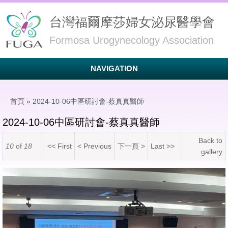
台灣福爾摩莎婦女泌尿醫學會
Formosa Urogynecology Association
NAVIGATION
您在這裡
首頁
» 2024-10-06中區研討會-蔡真真醫師
2024-10-06中區研討會-蔡真真醫師
Back to
10
of
18
<< First
< Previous
下一頁 >
Last >>
gallery
LINE_ALBUM_2024106_241008_82.jpg