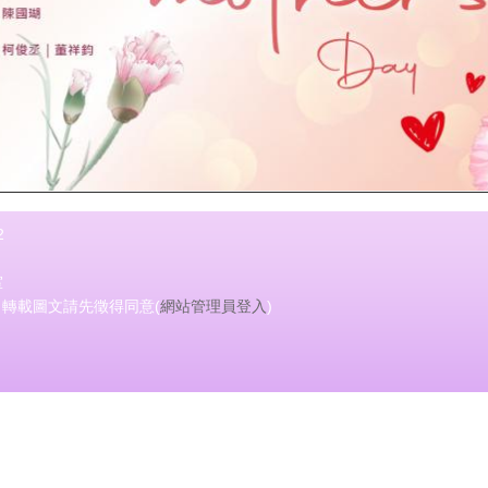
2
室
會 轉載圖文請先徵得同意(
網站管理員登入
)