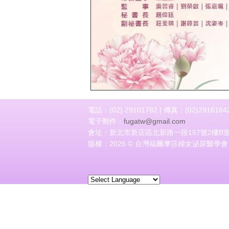
上一頁
電話：(02) 29101782 | 傳真：(02)2916164
電子郵件：
fugatw@gmail.com
會址：新北市新店區北新路一段157號2樓B
版權：2026 © 台灣福爾摩莎婦女泌尿醫學