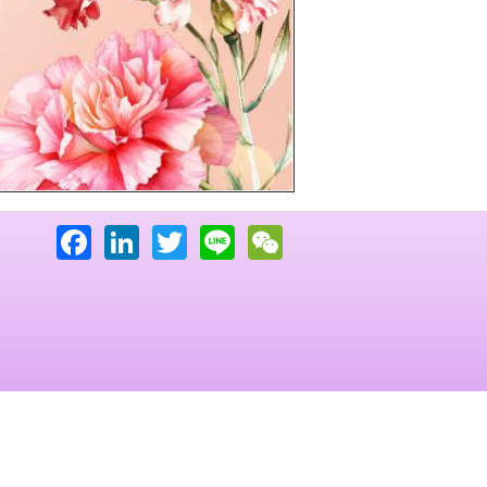
下一頁
Facebook
LinkedIn
Twitter
Line
WeChat