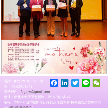
Facebook
LinkedIn
Twitter
Line
W
電話：(02) 29101782 | 傳
真：(02)29161642
電子郵件：
fugatw@gmail.com
會址：新北市新店區北新路一段157號2樓B室
版權：2026 © 台灣福爾摩莎婦女泌尿醫學會 轉載圖文請先徵得同
意(
網站管理員登入
)