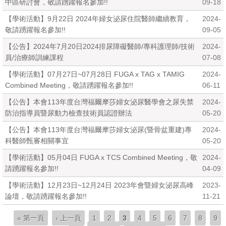
中區研討會，敬請踴躍報名參加!!
09-18
【學術活動】9月22日 2024年婦女泌尿住院醫師繼續教育，
2024-
敬請踴躍報名參加!!
09-05
【公告】2024年7月20日2024排尿障礙醫師/專科護理師/技術
2024-
員/治療師訓練課程
07-08
【學術活動】07月27日~07月28日 FUGA x TAG x TAMIG
2024-
Combined Meeting，敬請踴躍報名參加!!
06-11
【公告】本會113年度台灣福爾摩莎婦女泌尿醫學會之尿失禁
2024-
防治指導員暨尿動力檢查技術員認證辦法
05-20
【公告】本會113年度台灣福爾摩莎婦女泌尿(暨骨盆重建)專
2024-
科醫師甄審相關事宜
05-20
【學術活動】05月04日 FUGA x TCS Combined Meeting，敬
2024-
請踴躍報名參加!!
04-09
【學術活動】12月23日~12月24日 2023年會暨婦女泌尿高峰
2023-
論壇，敬請踴躍報名參加!!
11-21
頁面
« 第一頁
‹ 上一頁
1
2
3
4
5
6
7
8
9