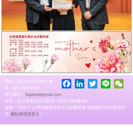
Facebook
LinkedIn
Twitter
Line
W
電話：(02) 29101782 | 傳
真：(02)29161642
電子郵件：
fugatw@gmail.com
會址：新北市新店區北新路一段157號2樓B室
版權：2026 © 台灣福爾摩莎婦女泌尿醫學會 轉載圖文請先徵得同
意(
網站管理員登入
)