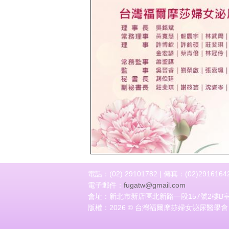
上一頁
電話：(02) 29101782 | 傳真：(02)2916164
電子郵件：
fugatw@gmail.com
會址：新北市新店區北新路一段157號2樓B
版權：2026 © 台灣福爾摩莎婦女泌尿醫學