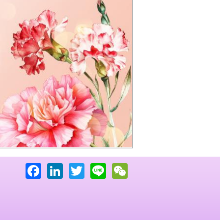
下一頁
Facebook
LinkedIn
Twitter
Line
WeChat