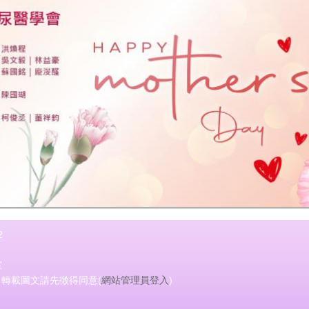
2
室
會 轉載圖文請先徵得同意(
網站管理員登入
)