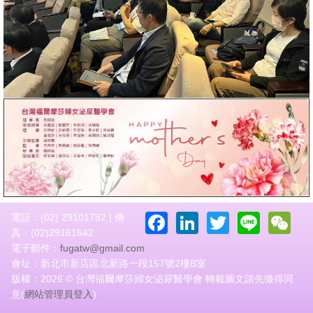
Facebook
LinkedIn
Twitter
Line
W
電話：(02) 29101782 | 傳
真：(02)29161642
電子郵件：
fugatw@gmail.com
會址：新北市新店區北新路一段157號2樓B室
版權：2026 © 台灣福爾摩莎婦女泌尿醫學會 轉載圖文請先徵得同
意(
網站管理員登入
)