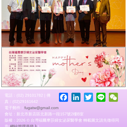
Facebook
LinkedIn
Twitter
Line
W
電話：(02) 29101782 | 傳
真：(02)29161642
電子郵件：
fugatw@gmail.com
會址：新北市新店區北新路一段157號2樓B室
版權：2026 © 台灣福爾摩莎婦女泌尿醫學會 轉載圖文請先徵得同
意(
網站管理員登入
)