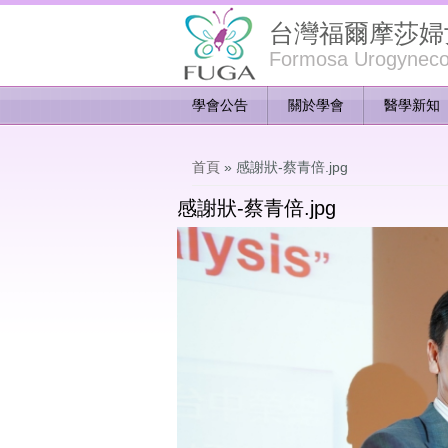
台灣福爾摩莎婦
Formosa Urogynecol
學會公告
關於學會
醫學新知
您在這裡
首頁
» 感謝狀-蔡青倍.jpg
感謝狀-蔡青倍.jpg