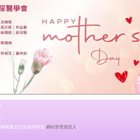
2
室
會 轉載圖文請先徵得同意(
網站管理員登入
)