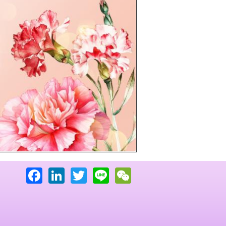
下一頁
Facebook
LinkedIn
Twitter
Line
WeChat