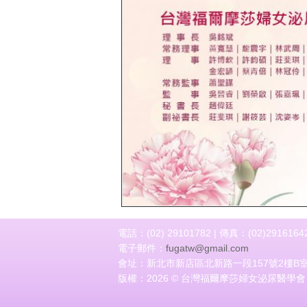
上一頁
電話：(02) 29101782 | 傳真：(02)2916164
電子郵件：
fugatw@gmail.com
會址：新北市新店區北新路一段157號2樓B
版權：2026 © 台灣福爾摩莎婦女泌尿醫學