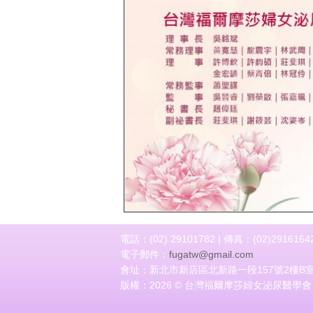
上一頁
電話：(02) 29101782 | 傳真：(02)2916164
電子郵件：
fugatw@gmail.com
會址：新北市新店區北新路一段157號2樓B
版權：2026 © 台灣福爾摩莎婦女泌尿醫學