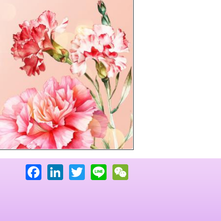
下一頁
Facebook
LinkedIn
Twitter
Line
WeChat