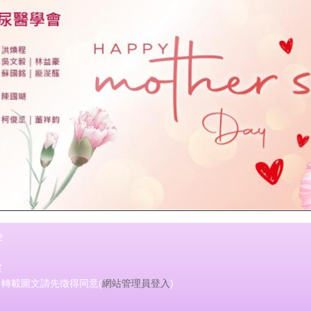
2
室
會 轉載圖文請先徵得同意(
網站管理員登入
)