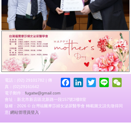
Facebook
LinkedIn
Twitter
Line
W
電話：(02) 29101782 | 傳
真：(02)29161642
電子郵件：
fugatw@gmail.com
會址：新北市新店區北新路一段157號2樓B室
版權：2026 © 台灣福爾摩莎婦女泌尿醫學會 轉載圖文請先徵得同
意(
網站管理員登入
)