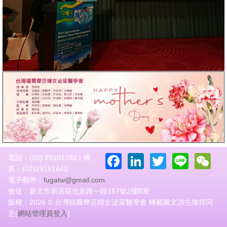
Facebook
LinkedIn
Twitter
Line
W
電話：(02) 29101782 | 傳
真：(02)29161642
電子郵件：
fugatw@gmail.com
會址：新北市新店區北新路一段157號2樓B室
版權：2026 © 台灣福爾摩莎婦女泌尿醫學會 轉載圖文請先徵得同
意(
網站管理員登入
)