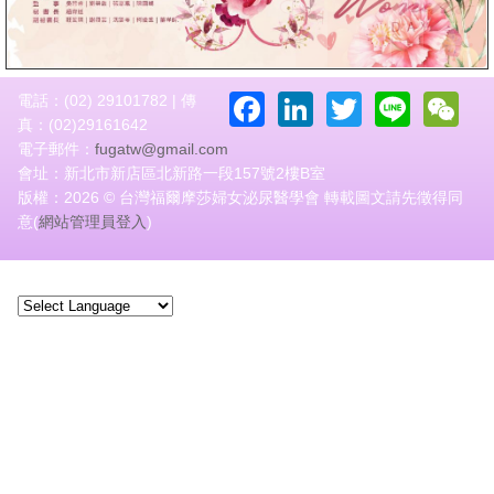
Facebook
LinkedIn
Twitter
Line
W
電話：(02) 29101782 | 傳
真：(02)29161642
電子郵件：
fugatw@gmail.com
會址：新北市新店區北新路一段157號2樓B室
版權：2026 © 台灣福爾摩莎婦女泌尿醫學會 轉載圖文請先徵得同
意(
網站管理員登入
)