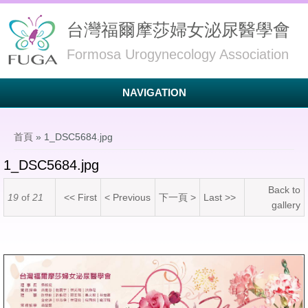
台灣福爾摩莎婦女泌尿醫學會
Formosa Urogynecology Association
NAVIGATION
您在這裡
首頁
» 1_DSC5684.jpg
1_DSC5684.jpg
Back to
19
of
21
<< First
< Previous
下一頁 >
Last >>
gallery
1_DSC5684.jpg