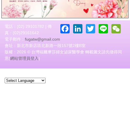
Facebook
LinkedIn
Twitter
Line
W
電話：(02) 29101782 | 傳
真：(02)29161642
電子郵件：
fugatw@gmail.com
會址：新北市新店區北新路一段157號2樓B室
版權：2026 © 台灣福爾摩莎婦女泌尿醫學會 轉載圖文請先徵得同
意(
網站管理員登入
)