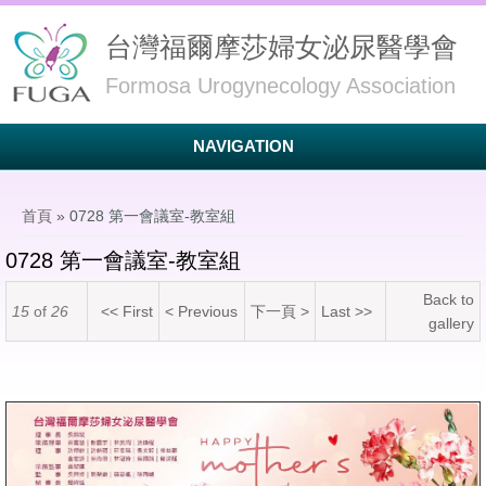
台灣福爾摩莎婦女泌尿醫學會
Formosa Urogynecology Association
NAVIGATION
您在這裡
首頁
» 0728 第一會議室-教室組
0728 第一會議室-教室組
Back to
15
of
26
<< First
< Previous
下一頁 >
Last >>
gallery
LINE_ALBUM_0728 第一會議室-教室組_240731_34.jpg