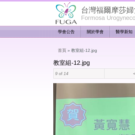
台灣福爾摩莎婦
Formosa Urogynecol
學會公告
關於學會
醫學新知
您在這裡
首頁
» 教室組-12.jpg
教室組-12.jpg
9
of
14
<
教室組-12_0.jpg