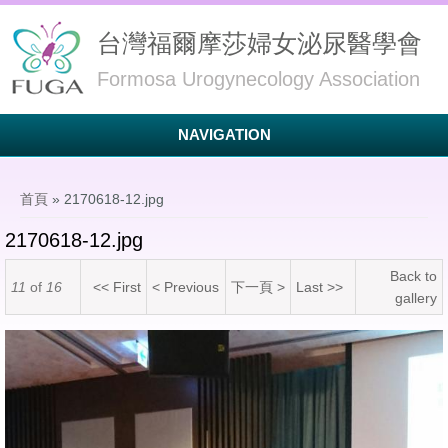
台灣福爾摩莎婦女泌尿醫學會
Formosa Urogynecology Association
NAVIGATION
您在這裡
首頁
» 2170618-12.jpg
2170618-12.jpg
Back to
11
of
16
<< First
< Previous
下一頁 >
Last >>
gallery
2170618-12.jpg