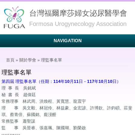
台灣福爾摩莎婦女泌尿醫學會
Formosa Urogynecology Association
NAVIGATION
您在這裡
首頁
»
關於學會
» 理監事名單
理監事名單
第四屆
理監事名單
（任期：114年10月11
日－
117
年
10月10日）
理 事 長 吳銘斌
秘 書 長 趙偉廷
常務理事 林武周、洪煥程、黃寬慧、龍震宇
理 事 吳文毅、林冠伶、林益豪、金宏諺、許博欽、許鈞碩、莊斐
琪、蔡青倍、蘇國銘、龐渂醛
常務監事 蕭聖謀
監 事 吳晉睿、張嘉珮、陳國瑚、劉榮啟