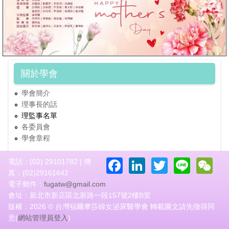
關於學會
學會簡介
理事長的話
理監事名單
各委員會
學會章程
Facebook
LinkedIn
Twitter
Line
W
電話：(02) 29101782 | 傳
真：(02)29161642
電子郵件：
fugatw@gmail.com
會址：新北市新店區北新路一段157號2樓B室
版權：2026 © 台灣福爾摩莎婦女泌尿醫學會 轉載圖文請先徵得同
意(
網站管理員登入
)