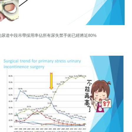
台灣的尿道中段吊帶採用率佔所有尿失禁手術已經將近80%