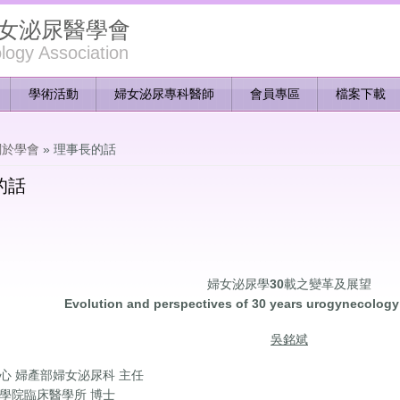
女泌尿醫學會
ogy Association
學術活動
婦女泌尿專科醫師
會員專區
檔案下載
裡
關於學會
» 理事長的話
的話
婦女泌尿學30載之變革及展望
Evolution and perspectives of 30 years urogynecology
吳銘斌
心 婦產部婦女泌尿科 主任
學院臨床醫學所 博士