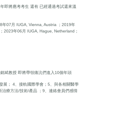
或隔年即將應考考生 還有 已經通過考試還來溫
GA, Vienna, Austria ；2019年
2023年06月 IUGA, Hague, Netherland；
吳銘斌教授 即將帶領痛沆們進入10個年頭
發展； 4、接軌國際學會；5、與各相關醫學
治療方法/技術/產品 ；9、連絡會員們感情