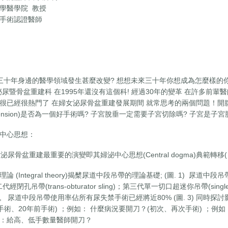
學醫學院 教授
手術認證醫師
十年身邊的醫學領域發生甚麼改變? 想想未來三十年你想成為怎麼樣的你
泌尿暨骨盆重建科 在1995年還沒有這個科! 經過30年的變革 在許多前輩醫
很已經很熱門了 在婦女泌尿骨盆重建發展期間 就常思考的兩個問題！開腹式膀胱
uspension)是否為一個好手術嗎? 子宮脫垂一定需要子宮切除嗎? 子宮是子
中心思想：
泌尿骨盆重建最重要的演變即其婦泌中心思想(Central dogma)典範轉移( par
 (Integral theory)揭櫫尿道中段吊帶的理論基礎; (圖. 1) 尿道中段
二代經閉孔吊帶(trans-obturator sling)；第三代單一切口超迷你吊帶(single-
, 尿道中段吊帶使用率佔所有尿失禁手術已經將近80% (圖. 3) 同時探
在手術、20年前手術) ；例如： 什麼病況要開刀？(初次、再次手術) ；
：給高、低手數量醫師開刀？