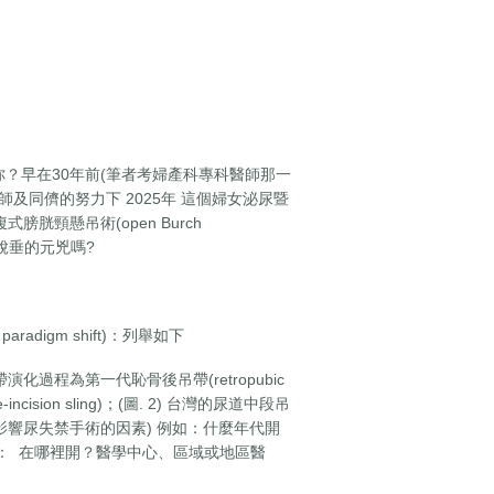
？早在30年前(筆者考婦產科專科醫師那一
師及同儕的努力下 2025年 這個婦女泌尿暨
頸懸吊術(open Burch
宮脫垂的元兇嗎?
adigm shift)：列舉如下
吊帶演化過程為第一代恥骨後吊帶(retropubic
incision sling)；(圖. 2) 台灣的尿道中段吊
討影響尿失禁手術的因素) 例如：什麼年代開
例如： 在哪裡開？醫學中心、區域或地區醫