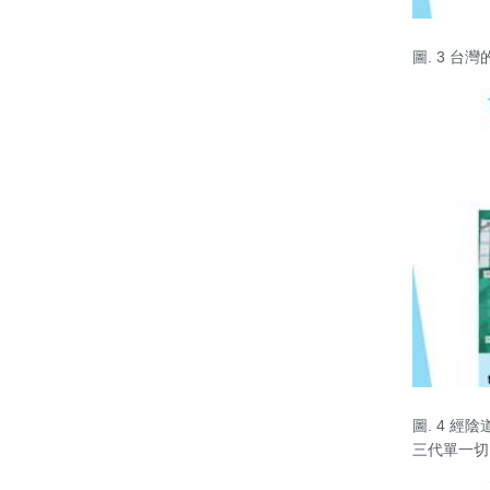
圖. 3 
圖. 4 經陰
三代單一切口網片