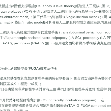
教授提出3階程支撐理論(DeLancey 3 level theory)經陰道人工網膜 (圖. 3) (
vic organ prolapse (POP) 手術；經陰道人工網膜演化過程為第一代手術醫師剪裁
ns-obturator mesh)；第三代單一切口網片(Single-incision mesh)
ellular matrix)模組(in vitro model)分析各種人工網膜與宿體之纖維細胞
演化為經腹式微創骨盆重建手術 (transabdominal pelvic floor recon
paroscopic-assisted sacro-colpopexy (LA-SC), pectopexy (LA-
xy (LA-SC), pectopexy (RA-PP) (圖. 6)使用達文西恥骨懸吊
莎婦女泌尿醫學會
(FUGA)
成立及傳承：
泌尿的熱愛在黃寬慧創會理事長的感召即要請下 集合婦女泌尿菁英醫師們
醫院基成立：穩定中成長 ；
年林口長庚醫院舉辨的醫學研討會有三位 共同創會常務理事黃寬慧 龍震宇
2月揭櫫年輕醫師培育計劃 (Young faculty incubation program) ；在
月在奇美舉辦國際會議與台灣婦科微創醫學會(TAMIG-FUGA combined meet
齊聚一堂 (圖. 8)