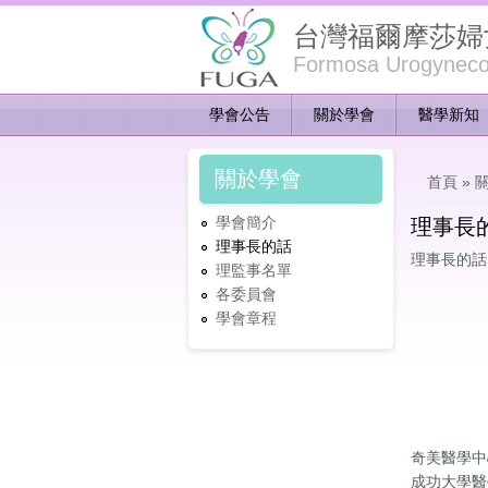
台灣福爾摩莎婦
Formosa Urogynecol
學會公告
關於學會
醫學新知
您在這
關於學會
首頁
»
學會簡介
理事長
理事長的話
理事長的話
理監事名單
各委員會
學會章程
奇美醫學中
成功大學醫