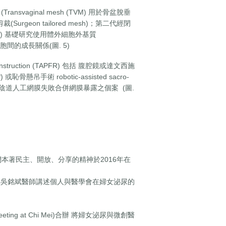
Transvaginal mesh (TVM) 用於骨盆脫垂
(Surgeon tailored mesh)；第二代經閉
；(圖. 4) 基礎研究使用體外細胞外基質
內皮細胞間的成長關係(圖. 5)
struction (TAPFR) 包括 腹腔鏡或達文西施
PP) 或恥骨懸吊手術 robotic-assisted sacro-
手術成功克服經陰道人工網膜失敗合併網膜暴露之個案 (圖.
本著民主、開放、分享的精神於2016年在
 與吳銘斌醫師講述個人與醫學會在婦女泌尿的
ing at Chi Mei)合辦 將婦女泌尿與微創醫