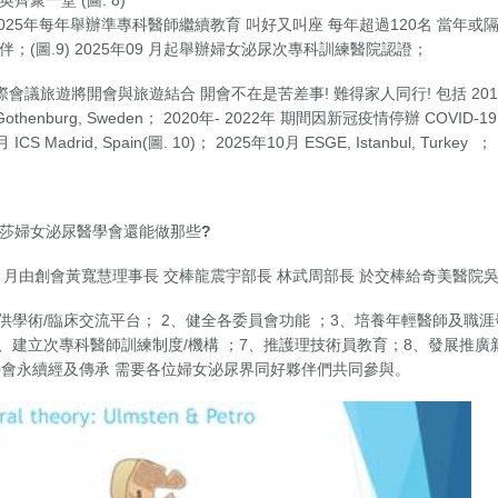
至2025年每年舉辦準專科醫師繼續教育 叫好又叫座 每年超過120名 當年
；(圖.9) 2025年09 月起舉辦婦女泌尿次專科訓練醫院認證；
議旅遊將開會與旅遊結合 開會不在是苦差事! 難得家人同行! 包括 2018年07月 IU
 Gothenburg, Sweden； 2020年- 2022年 期間因新冠疫情停辦 COVID-19；
ICS Madrid, Spain(圖. 10)； 2025年10月 ESGE, Istanbul, Turkey ；
莎婦女泌尿醫學會還能做那些
?
10 月由創會黃寬慧理事長 交棒龍震宇部長 林武周部長 於交棒給奇美醫院
供學術/臨床交流平台； 2、健全各委員會功能 ；3、培養年輕醫師及職涯
6、建立次專科醫師訓練制度/機構 ；7、推護理技術員教育；8、發展推廣新
學會永續經及傳承 需要各位婦女泌尿界同好夥伴們共同參與。