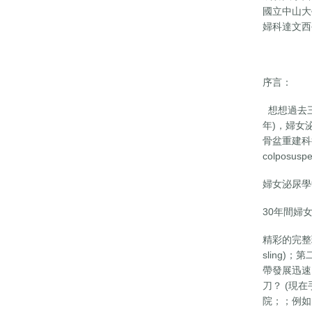
國立中山大
婦科達文西
序言：
想想過去三
年)，婦女
骨盆重建科
colpos
婦女泌尿學
30年間婦女
精彩的完整理論
sling)；第
帶發展迅速
刀？ (現
院；；例如