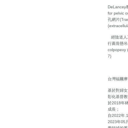
DeLancey
for pel
孔網片(Tra
(extrac
經陰道人工網膜
行薦骨懸吊手術la
colpope
7)
台灣福爾摩
基於對婦女
彰化基督教
於2018
成長；
自2022年.1
2023年05
學領域的菁英