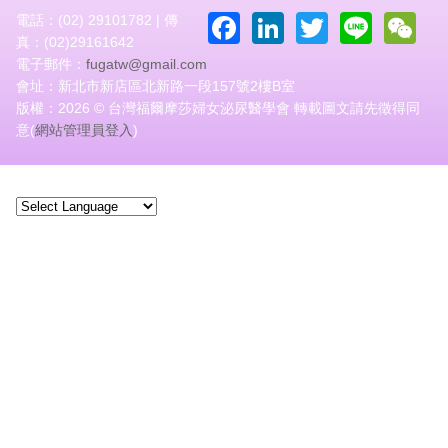
Facebook
LinkedIn
Twitter
Line
W
電話：(02) 29101782 | 傳
真：(02)29161642
電子郵件：
fugatw@gmail.com
會址：新北市新店區北新路一段157號2樓B室
版權：2026 © 台灣福爾摩莎婦女泌尿醫學會 轉載圖文請先徵得同
意(
網站管理員登入
)