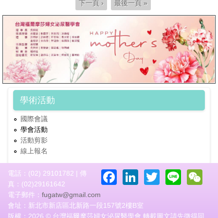
下一頁 ›
最後一頁 »
學術活動
國際會議
學會活動
活動剪影
線上報名
Facebook
LinkedIn
Twitter
Line
W
電話：(02) 29101782 | 傳
真：(02)29161642
電子郵件：
fugatw@gmail.com
會址：新北市新店區北新路一段157號2樓B室
版權：2026 © 台灣福爾摩莎婦女泌尿醫學會 轉載圖文請先徵得同