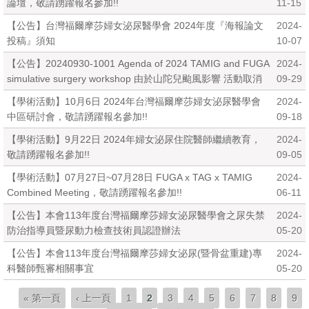
論壇，敬請踴躍報名參加!!
11-15
【公告】台灣福爾摩莎婦女泌尿醫學會 2024年度『海報論文
2024-
投稿』須知
10-07
【公告】20240930-1001 Agenda of 2024 TAMIG and FUGA
2024-
simulative surgery workshop 由於山陀兒颱風影響 活動取消
09-29
【學術活動】10月6日 2024年台灣福爾摩莎婦女泌尿醫學會
2024-
中區研討會，敬請踴躍報名參加!!
09-18
【學術活動】9月22日 2024年婦女泌尿住院醫師繼續教育，
2024-
敬請踴躍報名參加!!
09-05
【學術活動】07月27日~07月28日 FUGA x TAG x TAMIG
2024-
Combined Meeting，敬請踴躍報名參加!!
06-11
【公告】本會113年度台灣福爾摩莎婦女泌尿醫學會之尿失禁
2024-
防治指導員暨尿動力檢查技術員認證辦法
05-20
【公告】本會113年度台灣福爾摩莎婦女泌尿(暨骨盆重建)專
2024-
科醫師甄審相關事宜
05-20
頁面
« 第一頁
‹ 上一頁
1
2
3
4
5
6
7
8
9