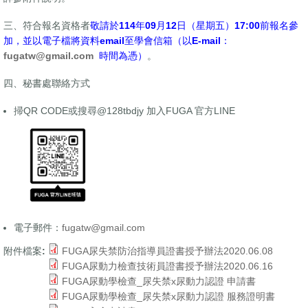
三、符合報名資格者
敬請於
114
年
09
月12
日（星期五）
17:00
前報名參
加，並以電子檔將資料
email
至學會信箱（以
E-mail
：
fugatw@gmail.com
時間為憑）
。
四、秘書處聯絡方式
掃QR CODE或搜尋@128tbdjy 加入FUGA 官方LINE
​
電子郵件：
fugatw@gmail.com
附件檔案:
FUGA尿失禁防治指導員證書授予辦法2020.06.08
FUGA尿動力檢查技術員證書授予辦法2020.06.16
FUGA尿動學檢查_尿失禁x尿動力認證 申請書
FUGA尿動學檢查_尿失禁x尿動力認證 服務證明書