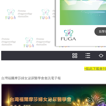
~點此下載會
台灣福爾摩莎婦女泌尿醫學會會訊電子報