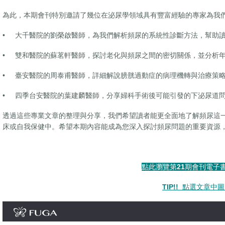
為此，本期會刊特別邀請了幾位在泌尿學領域具有豐富經驗的專家為我
• 大千醫院的劉榮啟醫師，為我們解析頻尿的系統性診斷方法，幫助
• 雙和醫院的蘇茗軒醫師，探討老化與頻尿之間的密切關係，並分析
• 臺安醫院的周泰甫醫師，詳細解說膀胱過動症的病理機轉與治療策
• 四季台安醫院的葉建麟醫師，分享婦科手術後可能引發的下泌尿道
透過這些專業文章的整理與分享，我們希望讀者能更全面地了解頻尿這
床或自我保健中。希望本期內容能成為您深入探討頻尿問題的重要資源
點此瀏覽第21期會刊電子
TIP!!
點選文章中圖