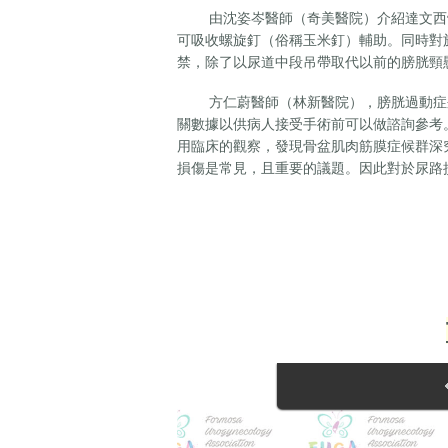
由沈姿岑醫師（奇美醫院）介紹達文西骼
可吸收螺旋釘（俗稱玉米釘）輔助。同時對
禁，除了以尿道中段吊帶取代以前的膀胱頸
方仁蔚醫師（林新醫院），膀胱過動症狀
關數據以供病人接受手術前可以做諮詢參考
用臨床的觀察，發現骨盆肌肉筋膜症候群深
損傷是常見，且重要的議題。因此對於尿路