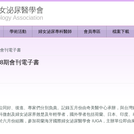
女泌尿醫學會
ogy Association
學術活動
婦女泌尿專科醫師
會員專區
檔案下載
期會刊電子書
8期會刊電子書
同好、後進、專家們分別負責。記錄五月份由奇美醫中心承辦，與台灣
科微創及婦女泌尿界翹楚及年輕學者，國外學者包括荷蘭、日本、印度、
月份組團，參加荷蘭海牙國際婦女泌尿醫學會 IUGA，主辦單位即由來訪的