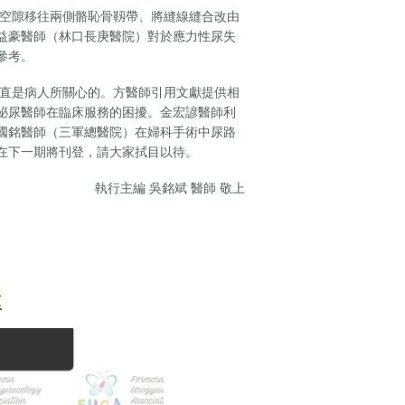
空隙移往兩側骼恥骨靱帶、將縫線縫合改由
益豪醫師（林口長庚醫院）對於應力性尿失
參考。
直是病人所關心的。方醫師引用文獻提供相
泌尿醫師在臨床服務的困擾。金宏諺醫師利
國銘醫師（三軍總醫院）在婦科手術中尿路
在下一期將刊登，請大家拭目以待。
執行主編 吳銘斌 醫師 敬上
示