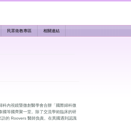
民眾衛教專區
相關連結
婦科內視鏡暨微創醫學會合辦「國際婦科微
泰國等國齊聚一堂。除了交流學術臨床的研
 Roovers 醫師負責。在異國遇到認識