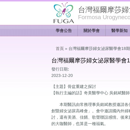
台灣福爾摩莎婦
Formosa Urogynecol
學會公告
關於學會
醫學新知
您在這裡
首頁
» 台灣福爾摩莎婦女泌尿醫學會18
台灣福爾摩莎婦女泌尿醫學會1
發行日期:
2023-12-20
【主題】骨盆重建之探討
【執行主編的話】奇美醫學中心 吳銘斌醫師
本期醫訊由常務理事吳銘斌教授邀請各位
創暨婦女泌尿高峰會」。會中邀請國內外婦
討，還有美酒、佳餚、歌聲聯誼感情。後來於六
的大咖醫師，也算是一種福氣。