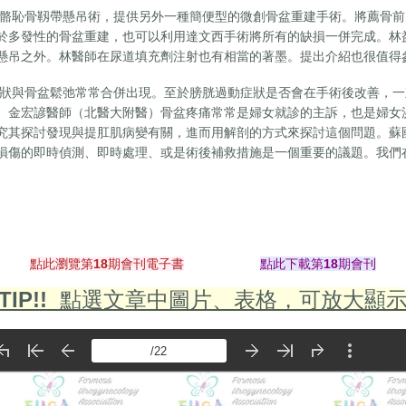
恥骨靱帶懸吊術，提供另外一種簡便型的微創骨盆重建手術。將薦骨前
於多發性的骨盆重建，也可以利用達文西手術將所有的缺損一併完成。林
懸吊之外。林醫師在尿道填充劑注射也有相當的著墨。提出介紹也很值得
與骨盆鬆弛常常合併出現。至於膀胱過動症狀是否會在手術後改善，一
。金宏諺醫師（北醫大附醫）骨盆疼痛常常是婦女就診的主訴，也是婦女
究其探討發現與提肛肌病變有關，進而用解剖的方式來探討這個問題。蘇
損傷的即時偵測、即時處理、或是術後補救措施是一個重要的議題。我們
點此瀏覽第18期會刊電子書
點此下載第18期會刊
TIP!!
點選文章中圖片、表格，可放大顯