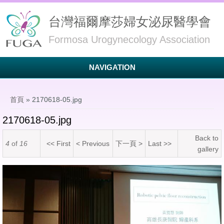
台灣福爾摩莎婦女泌尿醫學會
Formosa Urogynecology Association
NAVIGATION
您在這裡
首頁
» 2170618-05.jpg
2170618-05.jpg
Back to
4
of
16
<< First
< Previous
下一頁 >
Last >>
gallery
2170618-05.jpg