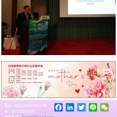
Facebook
LinkedIn
Twitter
Line
W
電話：(02) 29101782 | 傳
真：(02)29161642
電子郵件：
fugatw@gmail.com