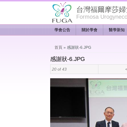
台灣福爾摩莎婦
Formosa Urogynecol
學會公告
關於學會
醫學新知
您在這裡
首頁
» 感謝狀-6.JPG
感謝狀-6.JPG
20
of
43
<
感謝狀-6.JPG