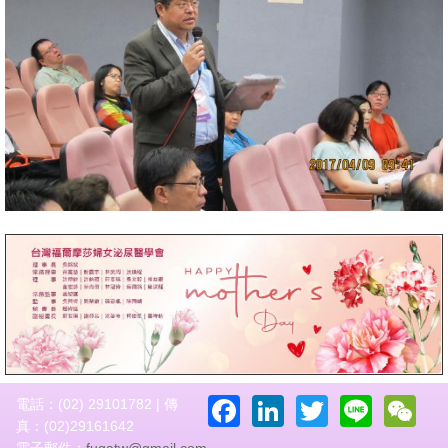
Facebook
LinkedIn
Twitter
Line
W
電話：(02) 29101782 | 傳
真：(02)29161642
電子郵件：
fugatw@gmail.com