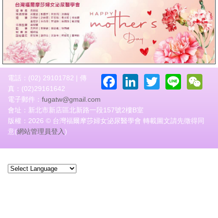
Facebook
LinkedIn
Twitter
Line
W
電話：(02) 29101782 | 傳
真：(02)29161642
電子郵件：
fugatw@gmail.com
會址：新北市新店區北新路一段157號2樓B室
版權：2026 © 台灣福爾摩莎婦女泌尿醫學會 轉載圖文請先徵得同
意(
網站管理員登入
)