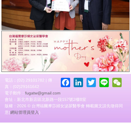
Facebook
LinkedIn
Twitter
Line
W
電話：(02) 29101782 | 傳
真：(02)29161642
電子郵件：
fugatw@gmail.com
會址：新北市新店區北新路一段157號2樓B室
版權：2026 © 台灣福爾摩莎婦女泌尿醫學會 轉載圖文請先徵得同
意(
網站管理員登入
)