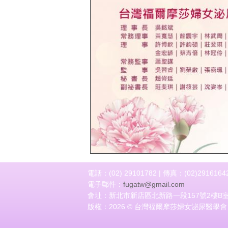
上一頁
電話：(02) 29101782 | 傳真：(02)2916164
電子郵件：
fugatw@gmail.com
會址：新北市新店區北新路一段157號2樓B
版權：2026 © 台灣福爾摩莎婦女泌尿醫學