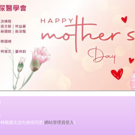
2
室
會 轉載圖文請先徵得同意(
網站管理員登入
)