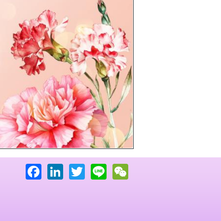
下一頁
Facebook
LinkedIn
Twitter
Line
WeChat