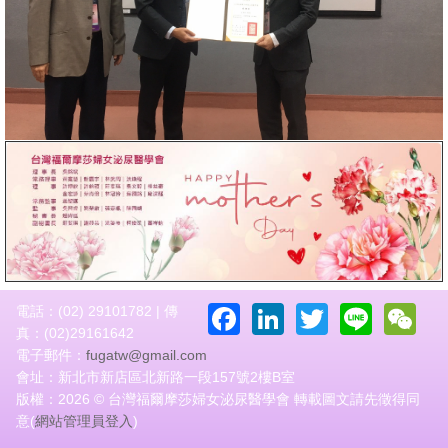
Facebook
LinkedIn
Twitter
Line
W
電話：(02) 29101782 | 傳
真：(02)29161642
電子郵件：
fugatw@gmail.com
會址：新北市新店區北新路一段157號2樓B室
版權：2026 © 台灣福爾摩莎婦女泌尿醫學會 轉載圖文請先徵得同
意(
網站管理員登入
)