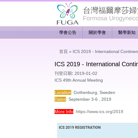
台灣福爾摩莎婦
Formosa Urogynecol
學會公告
關於學會
醫學新知
您在這裡
首頁
» ICS 2019 - International Continen
ICS 2019 - International Cont
刊登日期:
2019-01-02
ICS 49th Annual Meeting
Location
: Gothenburg, Sweden
Dates
: September 3-6 , 2019
More Info
https://www.ics.org/2019