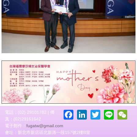
Facebook
LinkedIn
Twitter
Line
W
電話：(02) 29101782 | 傳
真：(02)29161642
電子郵件：
fugatw@gmail.com
會址：新北市新店區北新路一段157號2樓B室