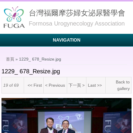
台灣福爾摩莎婦女泌尿醫學會
Formosa Urogynecology Association
NAVIGATION
您在這裡
首頁
» 1229_ 678_Resize.jpg
1229_ 678_Resize.jpg
Back to
19
of
69
<< First
< Previous
下一頁 >
Last >>
gallery
1229_ 678_Resize.jpg