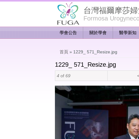
台灣福爾摩莎婦
Formosa Urogynecol
學會公告
關於學會
醫學新知
您在這裡
首頁
» 1229_ 571_Resize.jpg
1229_ 571_Resize.jpg
4
of
69
<
1229_ 571_Resize.jpg