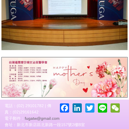
Facebook
LinkedIn
Twitter
Line
W
電話：(02) 29101782 | 傳
真：(02)29161642
電子郵件：
fugatw@gmail.com
會址：新北市新店區北新路一段157號2樓B室