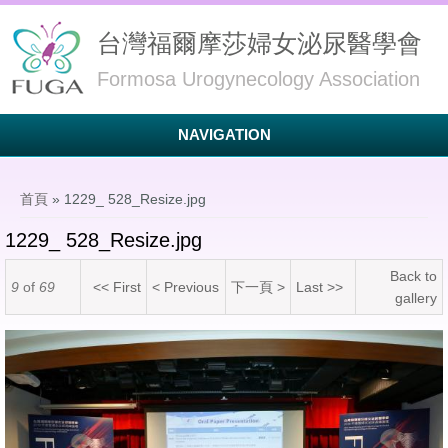
台灣福爾摩莎婦女泌尿醫學會
Formosa Urogynecology Association
NAVIGATION
您在這裡
首頁
» 1229_ 528_Resize.jpg
1229_ 528_Resize.jpg
Back to
9
of
69
<< First
< Previous
下一頁 >
Last >>
gallery
1229_ 528_Resize.jpg