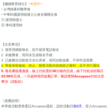
【繼續教育積分】
~申請中~
‣ 台灣婦產科醫學會
‣ 中華民國護理師護士公會全國聯合會
① 護理師護士
② 專科護理師
【注意事項】
1. 僅受理網路報名，恕不接受電話報名
2. 未繳費者，視同未完成報名手續
3. 已繳費但活動當天未出席者，視同自動放棄，不得申請退費
4.
學會保留修改、終止、變更活動內容細節之權利，且不另行通知
5. 報名審核通過後，線上付款需於30分鐘內完成，線下付款須於隔日
23:59前完成，一旦超時視同放棄訂單。敬請查閱Accupass付款注意
事項（
請點此
）
《退費說明》
本學會活動票券委託Accupass退款，請於活動日
前8天
，登入Accupass