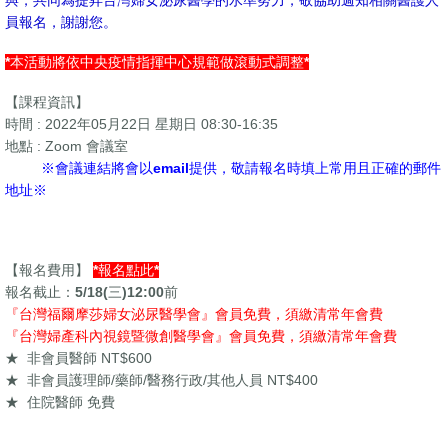
與，共同為提昇台灣婦女泌尿醫學的水準努力，敬協助週知相關醫護人
員報名，謝謝您。
*本活動將依中央疫情指揮中心規範做滾動式調整*
【課程資訊】
時間 : 2022年05月22日 星期日 08:30-16:35
地點 : Zoom 會議室
※會議連結將會以email提供，敬請報名時填上常用且正確的郵件
地址※
【報名費用】
*報名點此*
報名截止：5/18(
三
)12
:00前
『台灣福爾摩莎婦女泌尿醫學會』會員免費，須繳清常年會費
『台灣婦產科內視鏡暨微創醫學會』會員免費，須繳清常年會費
★
非會員醫師 NT$600
★
非會員護理師/藥師/醫務行政/其他人員 NT$400
★
住院醫師
免費