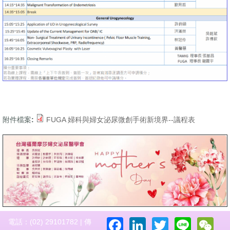
附件檔案:
FUGA 婦科與婦女泌尿微創手術新境界--議程表
Facebook
LinkedIn
Twitter
Line
W
電話：(02) 29101782 | 傳