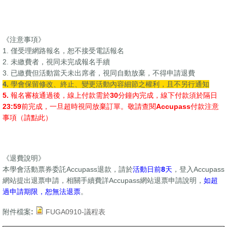
《注意事項》
1. 僅受理網路報名，恕不接受電話報名
2. 未繳費者，視同未完成報名手續
3. 已繳費但活動當天未出席者，視同自動放棄，不得申請退費
4
.
學會保留修改、終止、變更活動內容細節之權利，且不另行通知
5.
報名審核通過後，線上付款需於
30
分鐘內完成，線下付款須於隔日
23:59
前完成，一旦超時視同放棄訂單。敬請查閱
Accupass
付款注意
事項（
請點此
）
《退費說明》
本學會活動票券委託Accupass退款，請於
活動日前
8
天
，登入Accupass
網站提出退票申請，相關手續費詳Accupass網站退票申請說明，
如超
過申請期限，恕無法退票
。
附件檔案:
FUGA0910-議程表