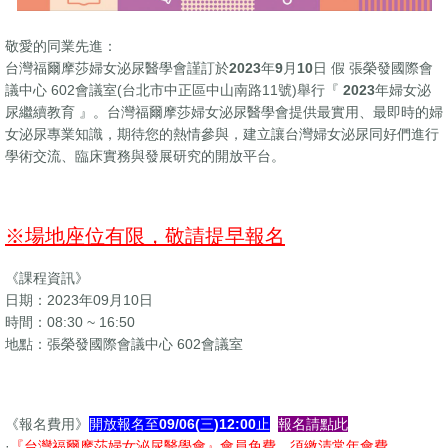
敬愛的同業先進：
台灣福爾摩莎婦女泌尿醫學會謹訂於
2023年9月10日
假 張榮發國際會
議中心 602會議室(台北市中正區中山南路11號)舉行
『 2023年婦女泌
尿繼續教育 』。
台灣福爾摩莎婦女泌尿醫學會提供最實用、最即時的婦
女泌尿專業知識，期待您的熱情參與，建立讓台灣婦女泌尿同好們進行
學術交流、臨床實務與發展研究的開放平台。
※場地座位有限，敬請提早報名
《課程資訊》
日期：2023年09月10日
時間：08:30 ~ 16:50
地點：張榮發國際會議中心 602會議室
《報名費用》
開放報名至09
/06(
三
)12:00
止
報名請點此
·
『台灣福爾摩莎婦女泌尿醫學會』會員免費，須繳清常年會費